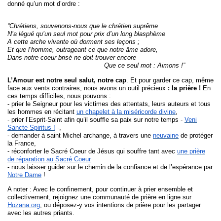
donné qu’un mot d’ordre :
“Chrétiens, souvenons-nous que le chrétien suprême
N’a légué qu’un seul mot pour prix d’un long blasphème
A cette arche vivante où dorment ses leçons ;
Et que l’homme, outrageant ce que notre âme adore,
Dans notre coeur brisé ne doit trouver encore
Que ce seul mot : Aimons !”
L’Amour est notre seul salut, notre cap
. Et pour garder ce cap, même
face aux vents contraires, nous avons un outil précieux
: la prière !
En
ces temps difficiles, nous pouvons :
- prier le Seigneur pour les victimes des attentats, leurs auteurs et tous
les hommes en récitant
un chapelet à la miséricorde divine
,
- prier l’Esprit-Saint afin qu’il souffle sa paix sur notre temps -
Veni
Sancte Spiritus !
-,
- demander à saint Michel archange, à travers une
neuvaine
de protéger
la France,
- réconforter le Sacré Coeur de Jésus qui souffre tant avec
une prière
de réparation au Sacré Coeur
- nous laisser guider sur le chemin de la confiance et de l’espérance par
Notre Dame
!
A noter : Avec le confinement, pour continuer à prier ensemble et
collectivement, rejoignez une communauté de prière en ligne sur
Hozana.org
, ou déposez-y vos intentions de prière pour les partager
avec les autres priants.