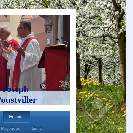
 Joseph
ustviller
Hozana
Page jeux
Liens