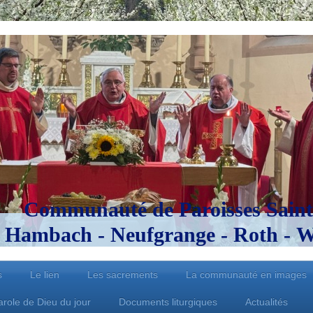
Communauté de Paroisses Saint
Hambach - Neufgrange - Roth - Wo
s
Le lien
Les sacrements
La communauté en images
arole de Dieu du jour
Documents liturgiques
Actualités