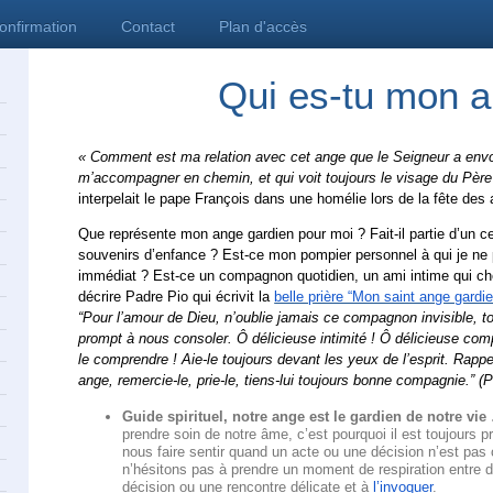
confirmation
Contact
Plan d'accès
Qui es-tu mon 
« Comment est ma relation avec cet ange que le Seigneur a env
m’accompagner en chemin, et qui voit toujours le visage du Père
interpelait le pape François dans une homélie lors de la fête des
Que représente mon ange gardien pour moi ? Fait-il partie d’un cer
souvenirs d’enfance ? Est-ce mon pompier personnel à qui je ne
immédiat ? Est-ce un compagnon quotidien, un ami intime qui c
décrire Padre Pio qui écrivit la
belle prière “Mon saint ange gardie
“Pour l’amour de Dieu, n’oublie jamais ce compagnon invisible, to
prompt à nous consoler. Ô délicieuse intimité ! Ô délicieuse co
le comprendre ! Aie-le toujours devant les yeux de l’esprit. Rappe
ange, remercie-le, prie-le, tiens-lui toujours bonne compagnie.” (
Guide spirituel, notre ange est le gardien de notre vie 
prendre soin de notre âme, c’est pourquoi il est toujours pr
nous faire sentir quand un acte ou une décision n’est pas ce
n’hésitons pas à prendre un moment de respiration entre 
décision ou une rencontre délicate et à
l’invoquer
.