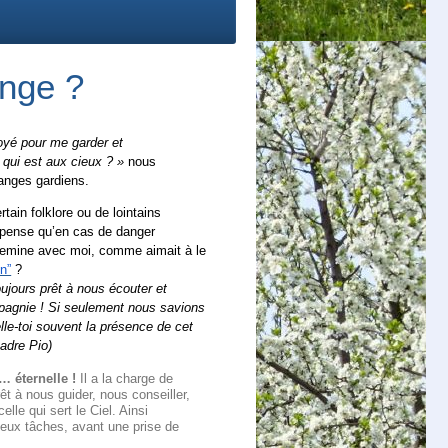
ange ?
oyé pour me garder et
 qui est aux cieux ? »
nous
 anges gardiens.
tain folklore ou de lointains
 pense qu’en cas de danger
hemine avec moi, comme aimait à le
n”
?
ujours prêt à nous écouter et
mpagnie ! Si seulement nous savions
lle-toi souvent la présence de cet
Padre Pio)
… éternelle !
Il a la charge de
êt à nous guider, nous conseiller,
lle qui sert le Ciel. Ainsi
deux tâches, avant une prise de