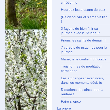
chrétienne
Heureux les artisans de paix
(Re)découvrir et s’émerveiller
!
3 façons de bien finir sa
journée avec le Seigneur
Prions les saints de demain !
7 versets de psaumes pour la
journée
Marie, je te confie mon corps
Trois formes de méditation
chrétienne
Les archanges : avec nous,
dans les moments décisifs
5 citations de saints pour la
rentrée !
Faire silence
La prière