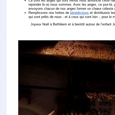
Ce sont les anges qui sont venus nous annoncer cette nai
rejoindre là où nous sommes. Avec les anges, ce jour-là, 
envoyons chacun de nos anges former un chœur céleste à 
Remplissons nos hottes de
bénédictions
et distribuons 
qui sont prêts de nous - et à ceux qui sont loin -, pour l
Joyeux Noël à Bethléem et à bientôt autour de l’enfant J