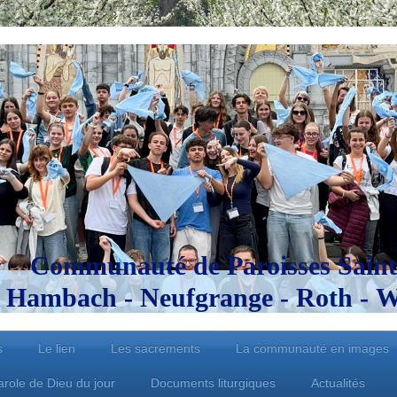
Communauté de Paroisses Saint
Hambach - Neufgrange - Roth - Wo
s
Le lien
Les sacrements
La communauté en images
arole de Dieu du jour
Documents liturgiques
Actualités