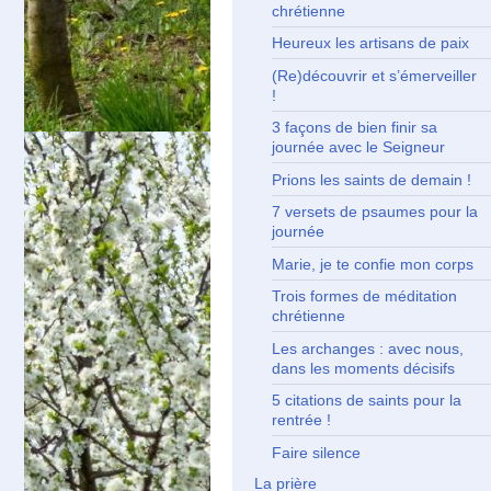
chrétienne
Heureux les artisans de paix
(Re)découvrir et s’émerveiller
!
3 façons de bien finir sa
journée avec le Seigneur
Prions les saints de demain !
7 versets de psaumes pour la
journée
Marie, je te confie mon corps
Trois formes de méditation
chrétienne
Les archanges : avec nous,
dans les moments décisifs
5 citations de saints pour la
rentrée !
Faire silence
La prière