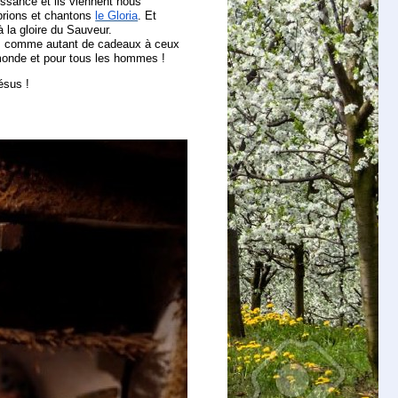
ssance et ils viennent nous
prions et chantons
le Gloria
. Et
la gloire du Sauveur.
les comme autant de cadeaux à ceux
e monde et pour tous les hommes !
ésus !