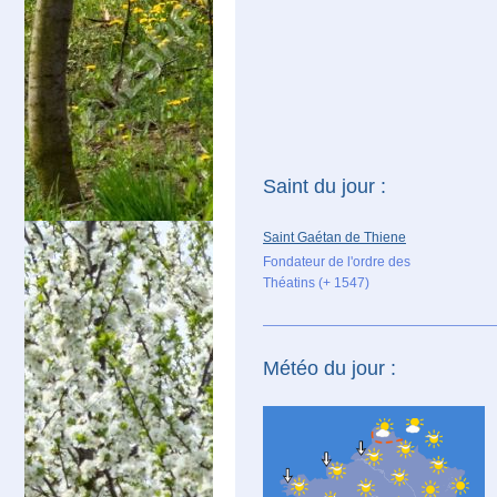
Saint du jour :
Saint Gaétan de Thiene
Fondateur de l'ordre des
Théatins (+ 1547)
Météo du jour :