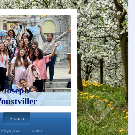
 Joseph
ustviller
Hozana
Page jeux
Liens