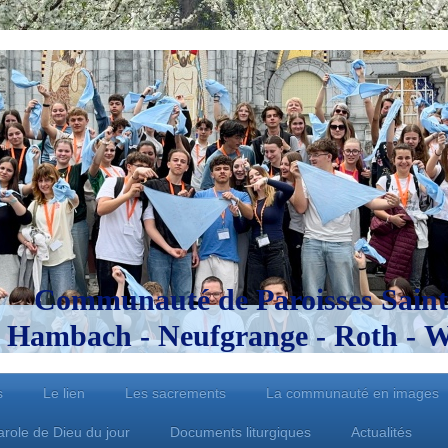
Communauté de Paroisses Saint
Hambach - Neufgrange - Roth - Wo
s
Le lien
Les sacrements
La communauté en images
arole de Dieu du jour
Documents liturgiques
Actualités