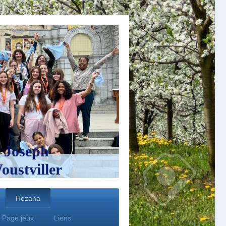
 Joseph
ustviller
Hozana
Page jeux
Liens