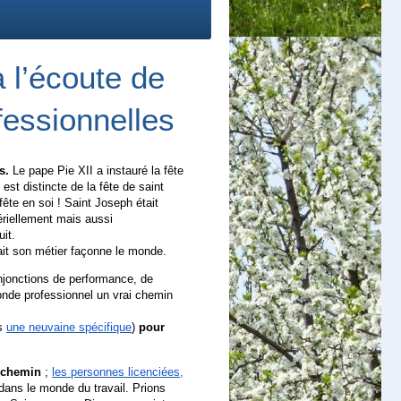
à l’écoute de
fessionnelles
s.
Le pape Pie XII a instauré la fête
e est distincte de la fête de saint
fête en soi ! Saint Joseph était
tériellement mais aussi
uit.
ait son métier façonne le monde.
injonctions de performance, de
monde professionnel un vrai chemin
s
une neuvaine spécifique
)
pour
u chemin
;
les personnes licenciées,
e dans le monde du travail. Prions