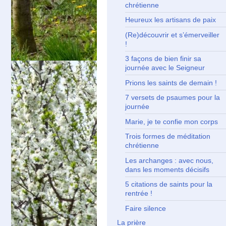
chrétienne
Heureux les artisans de paix
(Re)découvrir et s’émerveiller
!
3 façons de bien finir sa
journée avec le Seigneur
Prions les saints de demain !
7 versets de psaumes pour la
journée
Marie, je te confie mon corps
Trois formes de méditation
chrétienne
Les archanges : avec nous,
dans les moments décisifs
5 citations de saints pour la
rentrée !
Faire silence
La prière