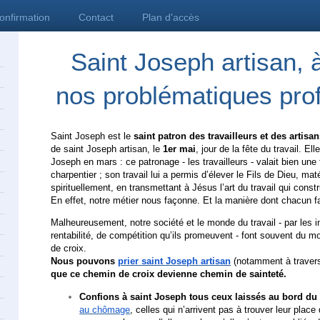
confirmation
Contact
Plan d'accès
Saint Joseph artisan, 
nos problématiques pro
Saint Joseph est le
saint patron des travailleurs et des artisan
de saint Joseph artisan, le
1er mai
, jour de la fête du travail. Ell
Joseph en mars : ce patronage - les travailleurs - valait bien une 
charpentier ; son travail lui a permis d’élever le Fils de Dieu, ma
spirituellement, en transmettant à Jésus l’art du travail qui constr
En effet, notre métier nous façonne. Et la manière dont chacun f
Malheureusement, notre société et le monde du travail - par les 
rentabilité, de compétition qu’ils promeuvent - font souvent du 
de croix.
Nous pouvons
prier saint Joseph artisan
(notamment à traver
que ce chemin de croix devienne chemin de sainteté.
Confions à saint Joseph tous ceux laissés au bord d
au chômage
, celles qui n’arrivent pas à trouver leur plac