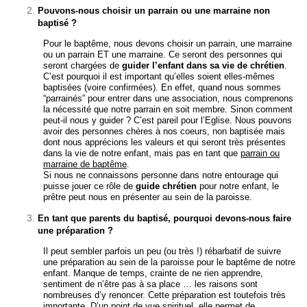
Pouvons-nous choisir un parrain ou une marraine non
baptisé ?
Pour le baptême, nous devons choisir un parrain, une marraine
ou un parrain ET une marraine. Ce seront des personnes qui
seront chargées de
guider l’enfant dans sa vie de chrétien
.
C’est pourquoi il est important qu’elles soient elles-mêmes
baptisées (voire confirmées). En effet, quand nous sommes
“parrainés” pour entrer dans une association, nous comprenons
la nécessité que notre parrain en soit membre. Sinon comment
peut-il nous y guider ? C’est pareil pour l’Eglise. Nous pouvons
avoir des personnes chères à nos coeurs, non baptisée mais
dont nous apprécions les valeurs et qui seront très présentes
dans la vie de notre enfant, mais pas en tant que
parrain ou
marraine de baptême
.
Si nous ne connaissons personne dans notre entourage qui
puisse jouer ce rôle de
guide chrétien
pour notre enfant, le
prêtre peut nous en présenter au sein de la paroisse.
En tant que parents du baptisé, pourquoi devons-nous faire
une préparation ?
Il peut sembler parfois un peu (ou très !) rébarbatif de suivre
une préparation au sein de la paroisse pour le baptême de notre
enfant. Manque de temps, crainte de ne rien apprendre,
sentiment de n’être pas à sa place … les raisons sont
nombreuses d’y renoncer. Cette préparation est toutefois très
importante. D’un point de vue spirituel, elle permet de