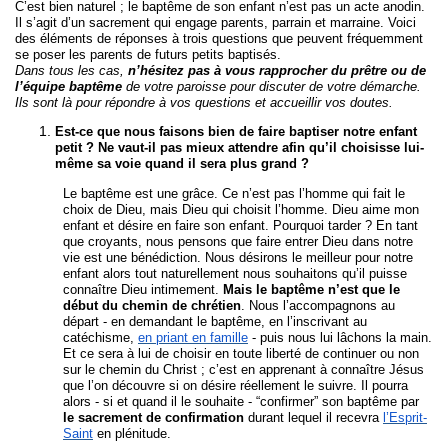
C’est bien naturel ; le baptême de son enfant n’est pas un acte anodin.
Il s’agit d’un sacrement qui engage parents, parrain et marraine. Voici
des éléments de réponses à trois questions que peuvent fréquemment
se poser les parents de futurs petits baptisés.
Dans tous les cas,
n’hésitez pas à vous rapprocher du prêtre ou de
l’équipe baptême
de votre paroisse pour discuter de votre démarche.
Ils sont là pour répondre à vos questions et accueillir vos doutes.
Est-ce que nous faisons bien de faire baptiser notre enfant
petit ? Ne vaut-il pas mieux attendre afin qu’il choisisse lui-
même sa voie quand il sera plus grand ?
Le baptême est une grâce. Ce n’est pas l’homme qui fait le
choix de Dieu, mais Dieu qui choisit l’homme. Dieu aime mon
enfant et désire en faire son enfant. Pourquoi tarder ? En tant
que croyants, nous pensons que faire entrer Dieu dans notre
vie est une bénédiction. Nous désirons le meilleur pour notre
enfant alors tout naturellement nous souhaitons qu’il puisse
connaître Dieu intimement.
Mais le baptême n’est que le
début du chemin de chrétien
. Nous l’accompagnons au
départ - en demandant le baptême, en l’inscrivant au
catéchisme,
en priant en famille
- puis nous lui lâchons la main.
Et ce sera à lui de choisir en toute liberté de continuer ou non
sur le chemin du Christ ; c’est en apprenant à connaître Jésus
que l’on découvre si on désire réellement le suivre. Il pourra
alors - si et quand il le souhaite - “confirmer” son baptême par
le sacrement de confirmation
durant lequel il recevra
l’Esprit-
Saint
en plénitude.