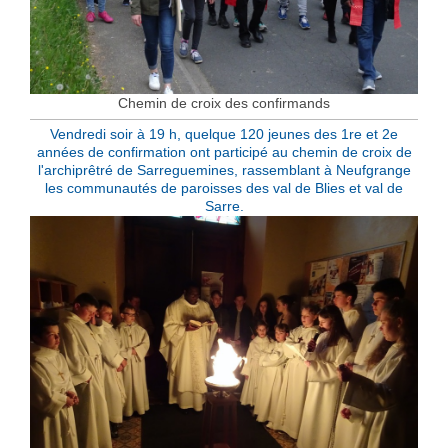
Chemin de croix des confirmands
Vendredi soir à 19 h, quelque 120 jeunes des 1re et 2e
années de confirmation ont par
ticipé au chemin de croix de
l'archiprêtré de Sarreguemines, rassemblant à Neufgrange
les communautés de paroisses des val de Blies et val de
Sarre.