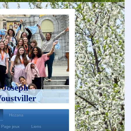
 Joseph
ustviller
Hozana
Page jeux
Liens