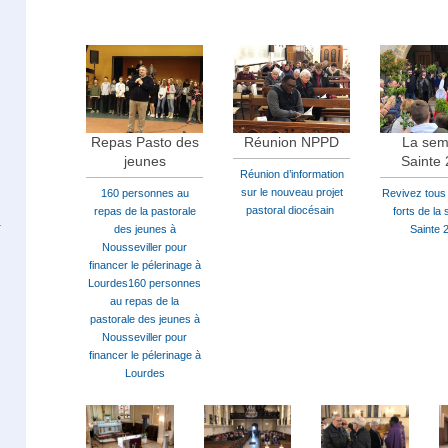
La sem
Repas Pasto des
Réunion NPPD
Sainte
jeunes
Réunion d’information
sur le nouveau projet
Revivez tous
160 personnes au
pastoral diocésain
forts de la
repas de la pastorale
Sainte 
des jeunes à
Nousseviller pour
financer le pélerinage à
Lourdes160 personnes
au repas de la
pastorale des jeunes à
Nousseviller pour
financer le pélerinage à
Lourdes