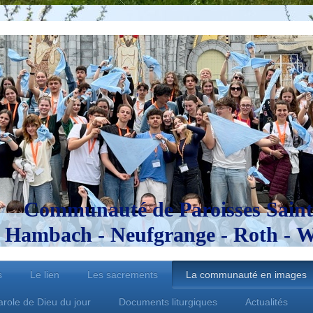
Communauté de Paroisses Saint
Hambach - Neufgrange - Roth - Wo
s
Le lien
Les sacrements
La communauté en images
arole de Dieu du jour
Documents liturgiques
Actualités