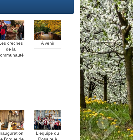
Les crèches
A venir
de la
communauté
L'équipe du
Inauguration
Rosaire à
e l’orgue de