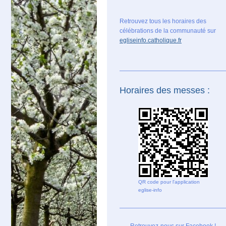
Retrouvez tous les horaires des
célébrations de la communauté sur
egliseinfo.catholique.fr
Horaires des messes :
QR code pour l'application
eglise-info