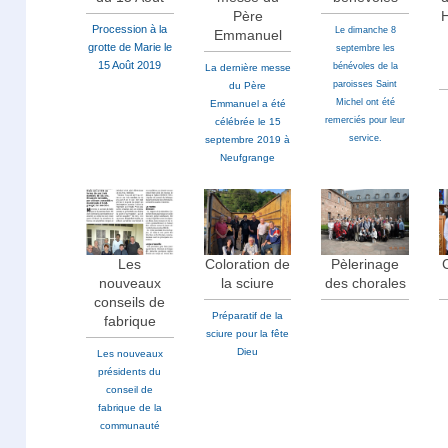
Père
Procession à la
Le dimanche 8
Emmanuel
grotte de Marie le
septembre les
15 Août 2019
bénévoles de la
La dernière messe
paroisses Saint
du Père
Michel ont été
Emmanuel a été
remerciés pour leur
célébrée le 15
service.
septembre 2019 à
Neufgrange
Les
Coloration de
Pèlerinage
nouveaux
la sciure
des chorales
conseils de
Préparatif de la
fabrique
sciure pour la fête
Dieu
Les nouveaux
présidents du
conseil de
fabrique de la
communauté