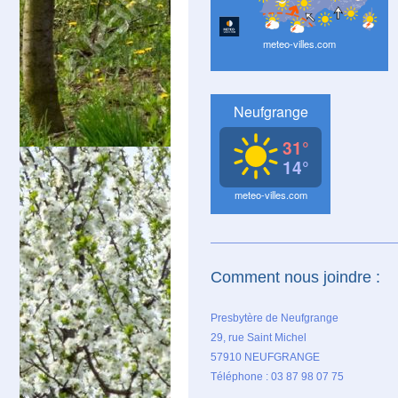
Comment nous joindre :
Presbytère de Neufgrange
29, rue Saint Michel
57910 NEUFGRANGE
Téléphone : 03 87 98 07 75