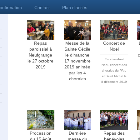
confirmation
Contact
Plan d'accès
Repas
Messe de la
Concert de
paroissial à
Sainte Cécile
Noël
Neufgrange
le dimanche
En attendant
le 27 octobre
17 novembre
Noël, concert des
2019
2019 animée
chorales du PArc
par les 4
et Saint Michel le
chorales
8 décembre 2019
Procession
Dernière
Repas des
du 15 Août
messe du
bénévoles
d