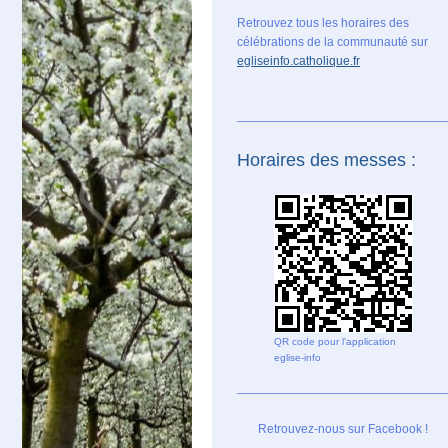
Retrouvez tous les horaires des
célébrations de la communauté sur
egliseinfo.catholique.fr
Horaires des messes :
QR code pour l'application
eglise-info
Retrouvez-nous sur Facebook !