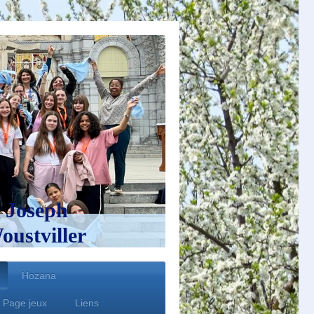
 Joseph
ustviller
Hozana
Page jeux
Liens