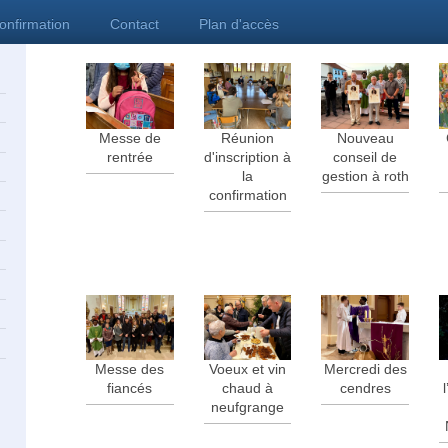
confirmation
Contact
Plan d'accès
Messe de
Réunion
Nouveau
rentrée
d'inscription à
conseil de
la
gestion à roth
confirmation
Messe des
Voeux et vin
Mercredi des
fiancés
chaud à
cendres
neufgrange