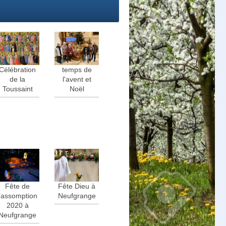
Célébration
temps de
de la
l'avent et
Toussaint
Noël
Fête de
Fête Dieu à
l’assomption
Neufgrange
2020 à
Neufgrange