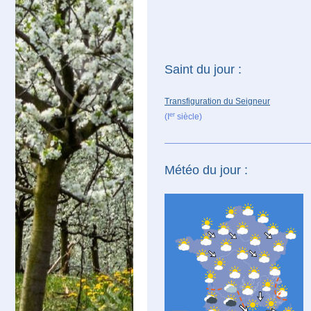
Saint du jour :
Transfiguration du Seigneur
er
(I
siècle)
Météo du jour :