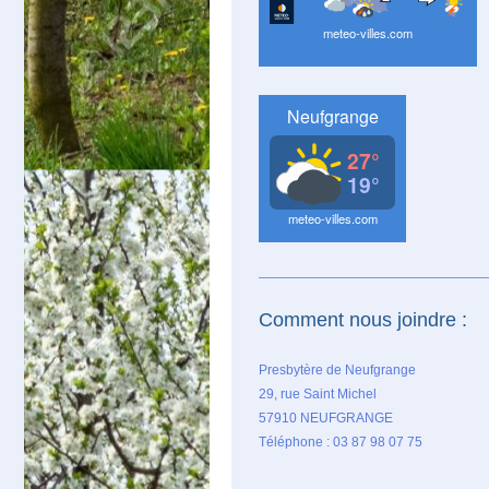
Comment nous joindre :
Presbytère de Neufgrange
29, rue Saint Michel
57910 NEUFGRANGE
Téléphone : 03 87 98 07 75