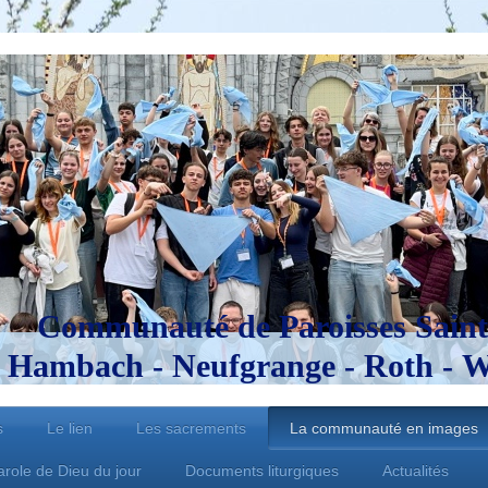
Communauté de Paroisses Saint
Hambach - Neufgrange - Roth - Wo
s
Le lien
Les sacrements
La communauté en images
arole de Dieu du jour
Documents liturgiques
Actualités